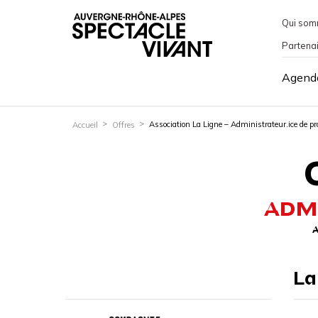
Qui som
Partena
Agend
Association La Ligne – Administrateur.ice de p
Accueil
Offres
ADMI
A
La