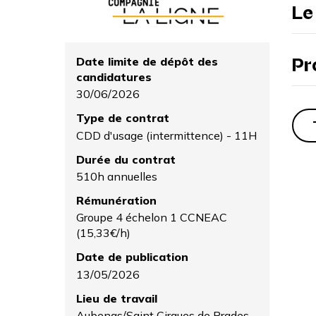
Le
Pr
Date limite de dépôt des
candidatures
30/06/2026
Type de contrat
CDD d'usage (intermittence) - 11H
Durée du contrat
510h annuelles
Rémunération
Groupe 4 échelon 1 CCNEAC
(15,33€/h)
Date de publication
13/05/2026
Lieu de travail
Aubenas/Saint Cirgues de Prades