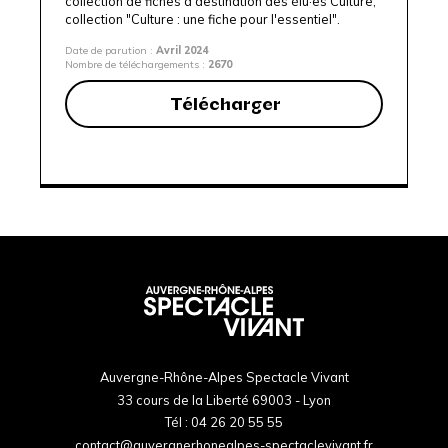
collection de fiches à destination des élu·es Culture,
collection "Culture : une fiche pour l'essentiel".
Date de parution :
Avril 2024
Nombre de téléchargements :
2670
Télécharger
Auvergne-Rhône-Alpes Spectacle Vivant
33 cours de la Liberté 69003 - Lyon
Tél :
04 26 20 55 55
contact@auvergnerhonealpes-spectaclevivant.fr