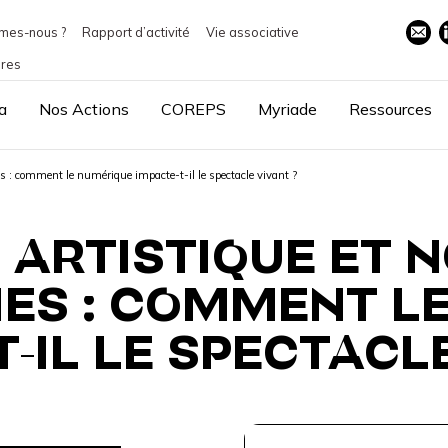
mes-nous ?
Rapport d’activité
Vie associative
ires
a
Nos Actions
COREPS
Myriade
Ressources
es : comment le numérique impacte-t-il le spectacle vivant ?
 ARTISTIQUE ET 
ES : COMMENT L
-IL LE SPECTACL