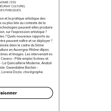
OMIE / ESS
EURIAT CULTUREL
UES PUBLIQUES
ion et la pratique artistique des
 ou plus liée au contexte de la
 technologies peuvent-elles produire
n, sur l'expression artistique ?
ntes ? Quels nouveaux rapports au
tre peuvent naître et se déployer ?
anisée dans le cadre du 5ème
culture en Auvergne-Rhône-Alpes.
ènes et Images. Les intervenant·es
e Cavero -
Pôle emploi Scènes et
 -
La Quincaillerie Moderne
,
Anatoli
ste
,
Gwendaline Bachini -
,
Lorena Dozio, chorégraphe.
isionner