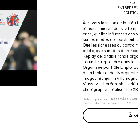
ÉCON
ENTREPREN
POLITIQ
À travers la vision de la créat
témoins, ancrée dans le temps
crise, quelles influences ces
sur les modes de représentatio
Quelles richesses ou contrai
public, quels modes de rencon
Replay de la table ronde org
Forum Entreprendre dans la 
Organisée par Pôle Emploi Sc
de la table ronde : Marguerit
Images
, Benjamin Villemagne
Vlassov - chorégraphe, vidéa
chorégraphe - réalisatrice XR
Date de parution :
Décembre 2020
Nombre de téléchargements :
12
À v