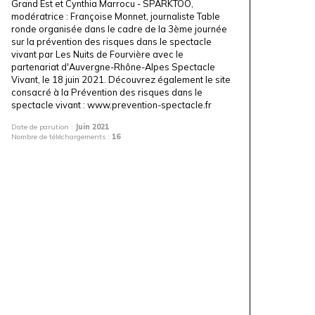
Grand Est
et Cynthia Marrocu -
SPARKTOO
,
modératrice : Françoise Monnet, journaliste Table
ronde organisée dans le cadre de la 3ème journée
sur la prévention des risques dans le spectacle
vivant par
Les Nuits de Fourvière
avec le
partenariat d'Auvergne-Rhône-Alpes Spectacle
Vivant, le 18 juin 2021. Découvrez également le site
consacré à la Prévention des risques dans le
spectacle vivant :
www.prevention-spectacle.fr
Date de parution :
Juin 2021
Nombre de téléchargements :
16