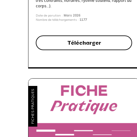
très contraints, horaires, rythme soutenu, rapport au
corps…).
Date de parution :
Mars 2026
Nombre de téléchargements :
1177
Télécharger
FICHES PRATIQUES