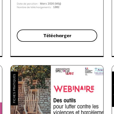
Date de parution :
Mars 2026 (Màj)
Nombre de téléchargements :
1882
Télécharger
FICHES PRATIQUES
E