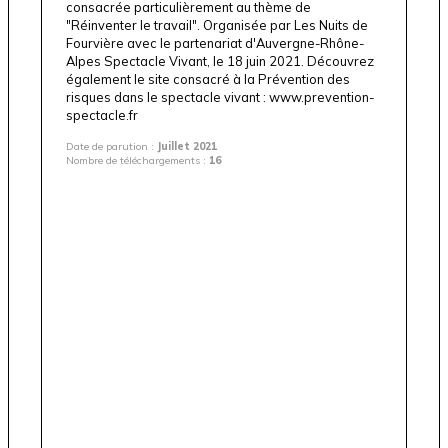
consacrée particulièrement au thème de
"Réinventer le travail". Organisée par
Les Nuits de
Fourvière
avec le partenariat d'Auvergne-Rhône-
Alpes Spectacle Vivant, le 18 juin 2021. Découvrez
également le site consacré à la Prévention des
risques dans le spectacle vivant :
www.prevention-
spectacle.fr
Date de parution :
Juillet 2021
Nombre de téléchargements :
16