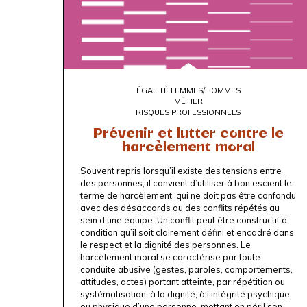
ÉGALITÉ FEMMES/HOMMES
MÉTIER
RISQUES PROFESSIONNELS
Prévenir et lutter contre le
harcèlement moral
Souvent repris lorsqu’il existe des tensions entre
des personnes, il convient d’utiliser à bon escient le
terme de harcèlement, qui ne doit pas être confondu
avec des désaccords ou des conflits répétés au
sein d’une équipe. Un conflit peut être constructif à
condition qu’il soit clairement défini et encadré dans
le respect et la dignité des personnes. Le
harcèlement moral se caractérise par toute
conduite abusive (gestes, paroles, comportements,
attitudes, actes) portant atteinte, par répétition ou
systématisation, à la dignité, à l’intégrité psychique
ou physique d’une personne, mettant en péril son