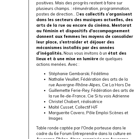
positives. Mais des progrès restent à faire sur
plusieurs champs. : rémunération, programmation,
postes de direction… D
es collectifs s’organisent
dans les secteurs des musiques actuelles, des
arts de la rue ou encore du cinéma. Mentorat
au féminin et dispositifs d'accompagnement
donnent aux femmes les moyens de consolider
leur place, s'entraider et déjouer des
mécanismes installés par des années
d’inégalités.
Nous vous invitons à un
état des
lieux et à une mise en lumière
de quelques
actions menées. Avec :
Stéphanie Gembarski, Fédélima
Nathalie Veuillet, Fédération des arts de la
rue Auvergne-Rhône-Alpes, Cie La Hors De
Guillemette Ferie-Rey, Fédération des arts de
la rue Ile-de-France, Cie Si tu vois Adrienne
Christel Chabert, réalisatrice
Maïté Cusset, Collectif H/F
Marguerite Cavero, Pôle Emploi Scènes et
Images
Table ronde captée par l'
Onde porteuse
dans le
cadre du 6e
Forum Entreprendre dans la culture en