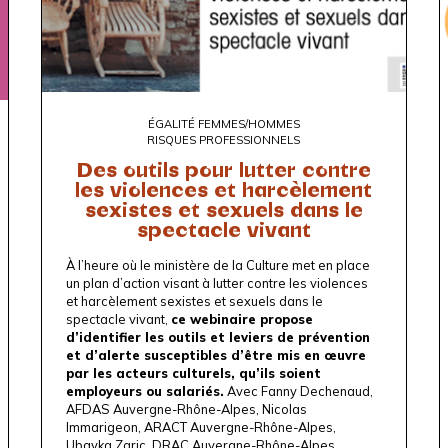
ÉGALITÉ FEMMES/HOMMES
RISQUES PROFESSIONNELS
Des outils pour lutter contre
les violences et harcèlement
sexistes et sexuels dans le
spectacle vivant
À l’heure où le ministère de la Culture met en place
un plan d’action visant à lutter contre les violences
et harcèlement sexistes et sexuels dans le
spectacle vivant,
ce webinaire propose
d’identifier les outils et leviers de prévention
et d’alerte susceptibles d’être mis en œuvre
par les acteurs culturels, qu’ils soient
employeurs ou salariés.
Avec Fanny Dechenaud,
AFDAS Auvergne-Rhône-Alpes
, Nicolas
Immarigeon,
ARACT Auvergne-Rhône-Alpes
,
Ubavka Zaric,
DRAC Auvergne-Rhône-Alpes
.